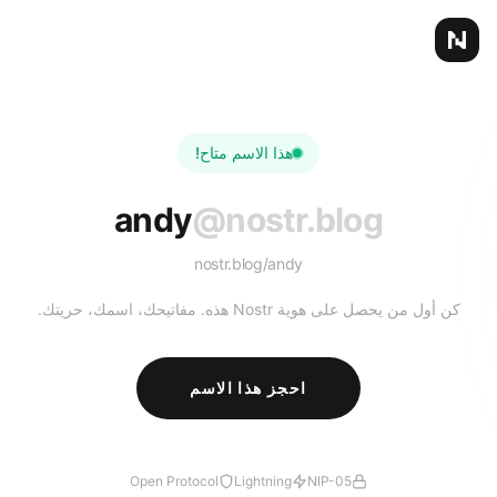
هذا الاسم متاح!
andy
@nostr.blog
nostr.blog/
andy
كن أول من يحصل على هوية Nostr هذه. مفاتيحك، اسمك، حريتك.
احجز هذا الاسم
Open Protocol
Lightning
NIP-05