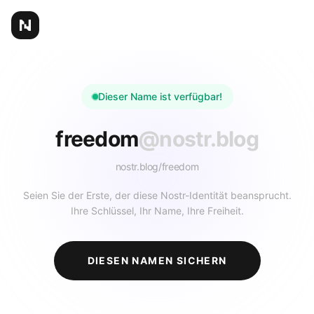
Dieser Name ist verfügbar!
freedom
@nostr.blog
nostr.blog/
freedom
Seien Sie der Erste, der diese Nostr-Identität beansprucht.
Ihre Schlüssel, Ihr Name, Ihre Freiheit.
DIESEN NAMEN SICHERN