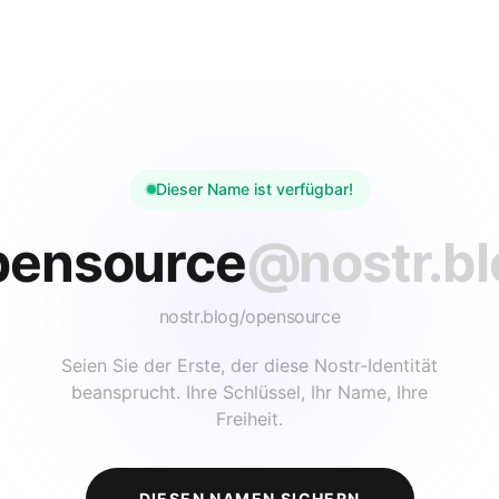
Dieser Name ist verfügbar!
pensource
@nostr.bl
nostr.blog/
opensource
Seien Sie der Erste, der diese Nostr-Identität
beansprucht. Ihre Schlüssel, Ihr Name, Ihre
Freiheit.
DIESEN NAMEN SICHERN