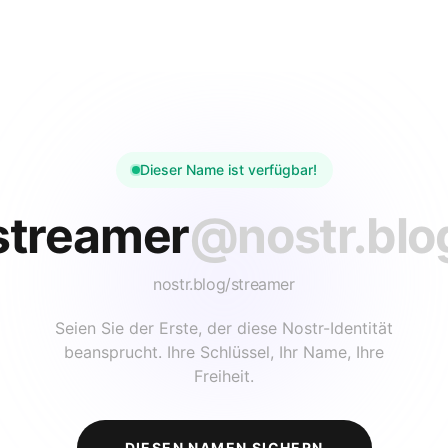
Dieser Name ist verfügbar!
streamer
@nostr.blo
nostr.blog/
streamer
Seien Sie der Erste, der diese Nostr-Identität
beansprucht. Ihre Schlüssel, Ihr Name, Ihre
Freiheit.
DIESEN NAMEN SICHERN