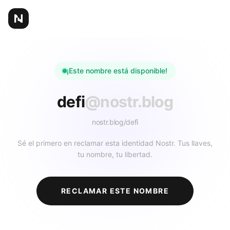
¡Este nombre está disponible!
defi
@nostr.blog
nostr.blog/
defi
Sé el primero en reclamar esta identidad Nostr. Tus llaves,
tu nombre, tu libertad.
RECLAMAR ESTE NOMBRE