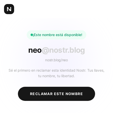
¡Este nombre está disponible!
neo
@nostr.blog
nostr.blog/
neo
Sé el primero en reclamar esta identidad Nostr. Tus llaves,
tu nombre, tu libertad.
RECLAMAR ESTE NOMBRE