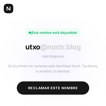
¡Este nombre está disponible!
utxo
@nostr.blog
nostr.blog/
utxo
Sé el primero en reclamar esta identidad Nostr. Tus llaves,
tu nombre, tu libertad.
RECLAMAR ESTE NOMBRE