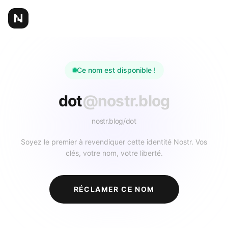
Ce nom est disponible !
dot
@nostr.blog
nostr.blog/
dot
Soyez le premier à revendiquer cette identité Nostr. Vos
clés, votre nom, votre liberté.
RÉCLAMER CE NOM