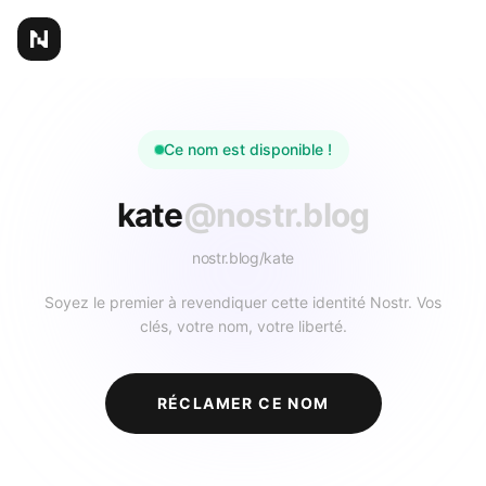
Ce nom est disponible !
kate
@nostr.blog
nostr.blog/
kate
Soyez le premier à revendiquer cette identité Nostr. Vos
clés, votre nom, votre liberté.
RÉCLAMER CE NOM