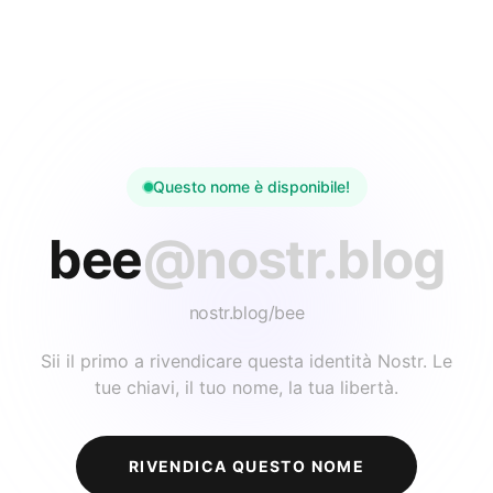
Questo nome è disponibile!
bee
@nostr.blog
nostr.blog/
bee
Sii il primo a rivendicare questa identità Nostr. Le
tue chiavi, il tuo nome, la tua libertà.
RIVENDICA QUESTO NOME