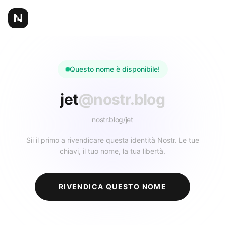
Questo nome è disponibile!
jet
@nostr.blog
nostr.blog/
jet
Sii il primo a rivendicare questa identità Nostr. Le tue
chiavi, il tuo nome, la tua libertà.
RIVENDICA QUESTO NOME