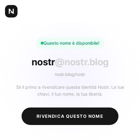
Questo nome è disponibile!
nostr
@nostr.blog
nostr.blog/
nostr
Sii il primo a rivendicare questa identità Nostr. Le tue
chiavi, il tuo nome, la tua libertà.
RIVENDICA QUESTO NOME