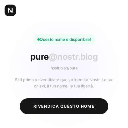
Questo nome è disponibile!
pure
@nostr.blog
nostr.blog/
pure
Sii il primo a rivendicare questa identità Nostr. Le tue
chiavi, il tuo nome, la tua libertà.
RIVENDICA QUESTO NOME