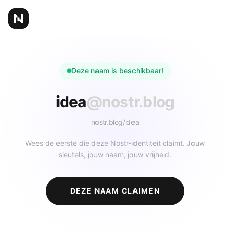
Deze naam is beschikbaar!
idea
@nostr.blog
nostr.blog/
idea
Wees de eerste die deze Nostr-identiteit claimt. Jouw
sleutels, jouw naam, jouw vrijheid.
DEZE NAAM CLAIMEN