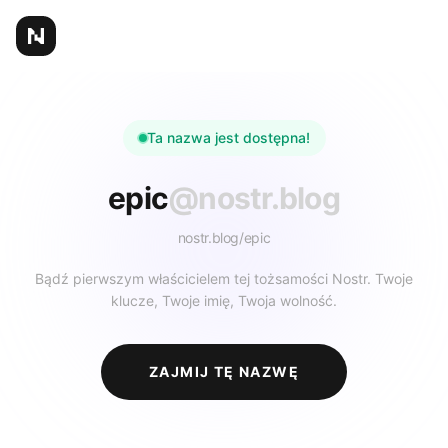
Ta nazwa jest dostępna!
epic
@nostr.blog
nostr.blog/
epic
Bądź pierwszym właścicielem tej tożsamości Nostr. Twoje
klucze, Twoje imię, Twoja wolność.
ZAJMIJ TĘ NAZWĘ