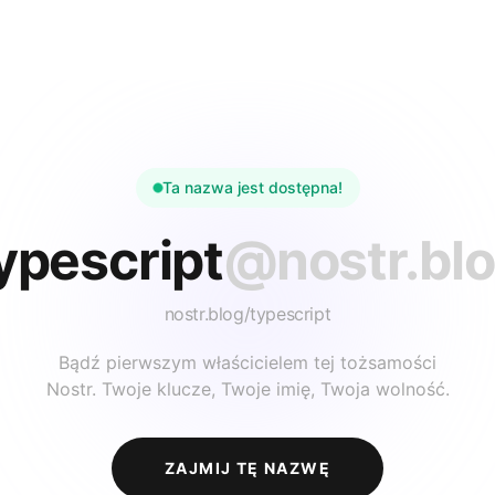
Ta nazwa jest dostępna!
ypescript
@nostr.bl
nostr.blog/
typescript
Bądź pierwszym właścicielem tej tożsamości
Nostr. Twoje klucze, Twoje imię, Twoja wolność.
ZAJMIJ TĘ NAZWĘ