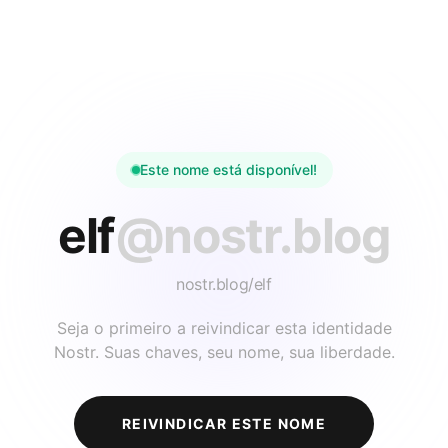
Este nome está disponível!
elf
@nostr.blog
nostr.blog/
elf
Seja o primeiro a reivindicar esta identidade
Nostr. Suas chaves, seu nome, sua liberdade.
REIVINDICAR ESTE NOME