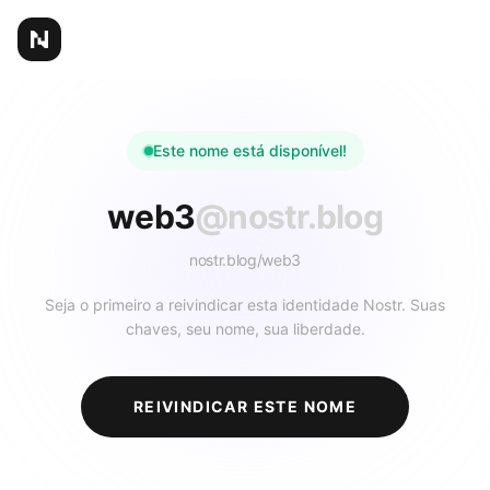
Este nome está disponível!
web3
@nostr.blog
nostr.blog/
web3
Seja o primeiro a reivindicar esta identidade Nostr. Suas
chaves, seu nome, sua liberdade.
REIVINDICAR ESTE NOME