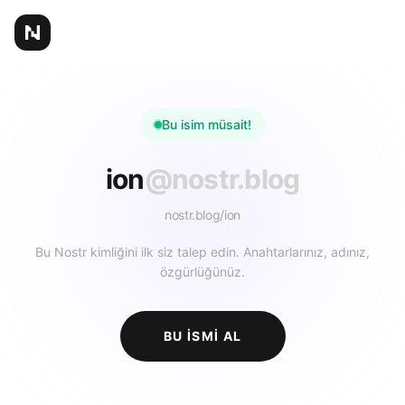
Bu isim müsait!
ion
@nostr.blog
nostr.blog/
ion
Bu Nostr kimliğini ilk siz talep edin. Anahtarlarınız, adınız,
özgürlüğünüz.
BU ISMI AL