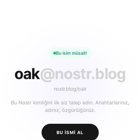
Bu isim müsait!
oak
@nostr.blog
nostr.blog/
oak
Bu Nostr kimliğini ilk siz talep edin. Anahtarlarınız,
adınız, özgürlüğünüz.
BU ISMI AL