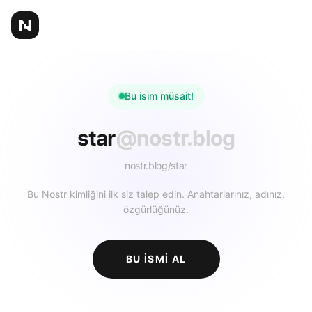
Bu isim müsait!
star
@nostr.blog
nostr.blog/
star
Bu Nostr kimliğini ilk siz talep edin. Anahtarlarınız, adınız,
özgürlüğünüz.
BU ISMI AL