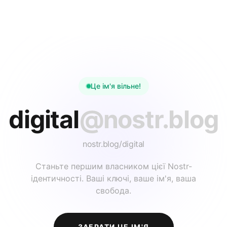
Це ім'я вільне!
digital
@nostr.blog
nostr.blog/
digital
Станьте першим власником цієї Nostr-
ідентичності. Ваші ключі, ваше ім'я, ваша
свобода.
ЗАБРАТИ ЦЕ ІМ'Я