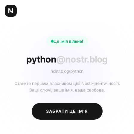
Це ім'я вільне!
python
@nostr.blog
nostr.blog/
python
Станьте першим власником цієї Nostr-ідентичності.
Ваші ключі, ваше ім'я, ваша свобода.
ЗАБРАТИ ЦЕ ІМ'Я