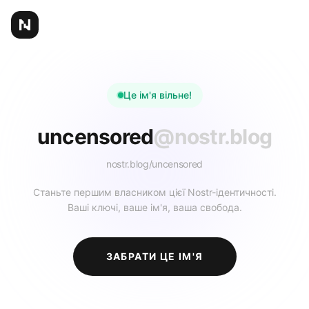
Це ім'я вільне!
uncensored
@nostr.blog
nostr.blog/
uncensored
Станьте першим власником цієї Nostr-ідентичності.
Ваші ключі, ваше ім'я, ваша свобода.
ЗАБРАТИ ЦЕ ІМ'Я